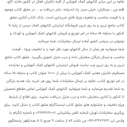
علاوه بر این سایر کتابهای کمک آموزشی از کلیه ناشران فعال در کشور مانند گاج،
قلم چی ، مبتکران، خیلی سبز، راه اندیشه، نشر دریافت و ... در عشق کتاب موجود
و با قیمت مناسب و تخفیف ویژه قابل خریداری است. بانک کتاب آنلاین عشق
کتاب جامع ترین و به روز ترین فروشگاه اینترنتی کتابهای کمک درسی از پایه تا
کنکور با سابقه 15 ساله در امر توزیع و فروش کتابهای کمک آموزشی و کودک و
نوجوان در سراسر کشور آماده ارسال سفارشات شما میباشد.
شما میتوانید هر زمان از سال کتابهای مورد نظر خود را با تخفیف ویژه ، قیمت
مناسب و ارسال رایگان سفارش داده و درب منزل تحویل بگیرید. عشق کتاب جامع
ترین و به روز ترین وب سایت فروش اینترنتی کتابهای کمک آموزشی و نماینده
مستقیم ناشران معتبر کمک آموزشی با بیش از 11000 عنوان کتاب و سابقه 15 ساله
در امر توزیع کتاب، علاوه بر ارسال سفارشات شما روی هر خرید یک هدیه رایگان
به شما تقدیم مینماید و شما میتوانید کتابهای کمک آموزشی تمامی مقاطع تحصیلی
تا کنکور را آنلاین سفارش داده و درب منزل دریافت نمایید. برای اطلاع از شرایط
ویژه تخفیف و جشنواره های عشق کتاب اینستاگرام عشق کتاب را دنبال کنید. برای
پیگیری سفارشات تهران شماره تلفن پشتیبانی 02166484008 و شماره تلگرام یا
واتس اپ 09203472622 می باشد که از ساعت 9 صبح تا 5 بعدازظهر پاسخگوی