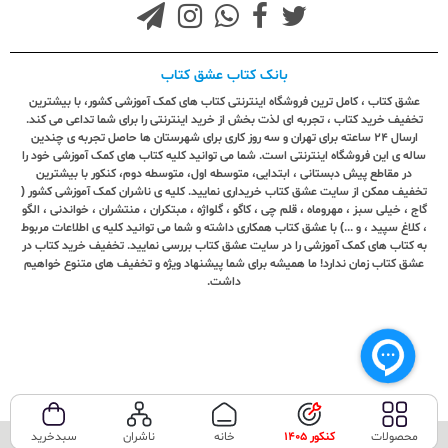
بانک کتاب عشق کتاب
عشق کتاب ، کامل ترین فروشگاه اینترنتی کتاب های کمک آموزشی کشور، با بیشترین
تخفیف خرید کتاب ، تجربه ای لذت بخش از خرید اینترنتی را برای شما تداعی می کند.
ارسال ٢٤ ساعته برای تهران و سه روز کاری برای شهرستان ها حاصل تجربه ی چندین
ساله ی این فروشگاه اینترنتی است. شما می توانید کلیه کتاب های کمک آموزشی خود را
در مقاطع پیش دبستانی ، ابتدایی، متوسطه اول، متوسطه دوم، کنکور با بیشترین
تخفیف ممکن از سایت عشق کتاب خریداری نمایید. کلیه ی ناشران کمک آموزشی کشور (
گاج ، خیلی سبز ، مهروماه ، قلم چی ، کاگو ، گلواژه ، مبتکران ، منتشران ، خواندنی ، الگو
، کلاغ سپید ، و ...) با عشق کتاب همکاری داشته و شما می توانید کلیه ی اطلاعات مربوط
به کتاب های کمک آموزشی را در سایت عشق کتاب بررسی نمایید. تخفیف خرید کتاب در
عشق کتاب زمان ندارد! ما همیشه برای شما پیشنهاد ویژه و تخفیف های متنوع خواهیم
داشت.
محصولات
کنکور 1405
خانه
ناشران
سبدخرید
تمامی حقوق این سایت متعلق به فروشگاه عشق کتاب می‌باشد.