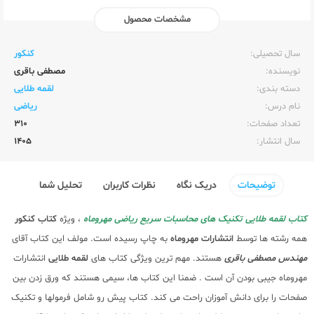
مشخصات محصول
ناشر:‌
مهر و ماه
سال تحصیلی:‌
کنکور
نویسنده:‌
مصطفی باقری
دسته بندی:
لقمه طلایی
نام درس:
ریاضی
تعداد صفحات:‌
310
سال انتشار:‌
1405
توضیحات
دریک نگاه
نظرات کاربران
تحلیل شما
کتاب لقمه طلایی تکنیک های محاسبات سریع ریاضی مهروماه
، ویژه
کتاب کنکور
همه رشته ها توسط
انتشارات مهروماه
به چاپ رسیده است. مولف این کتاب آقای
مهندس مصطفی باقری
هستند. مهم ترین ویژگی کتاب های
لقمه طلایی
انتشارات
مهروماه جیبی بودن آن است . ضمنا این کتاب ها، سیمی هستند که ورق زدن بین
صفحات را برای دانش آموزان راحت می کند. کتاب پیش رو شامل فرمولها و تکنیک