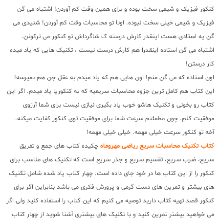
کنکور فیزیک و شیمی سخت بوده و برای همین وقت کم آوردن! اشتباه می گن
فیزیک و شیمی خیلی سخت نبوده. اونا تو محاسبات وقت کم آوردن! شنیدی می
گن یه استادی هست اینقدر کارش درسته ک شاگرداش تو کنکور می ترکونن.
اشتباه می گن استاده اینقدرا هم کارش درست نیست ، تکنیک هایی که یاد میده
کار درستن!
اون استاده که می گن منم! اون هایی هم که یاد میدم به عقل جن هم نمیرسه!
این کتاب هم کامل ترین جزوه محاسبات سریعیه که به کنکوریا یاد میدم. اگر این
کتاب رو بخونی و تکنیک هاشو خوب یاد بگیری نیازی نیست برای شما آرزوی
موفقیت کنم. چون مطمئنم سرعت شما برای موفقیت توی کنکور کفایت میکنه.
آخه تو کنکور سرعت خیلی مهمه. خیلی خیلی مهمه!
کتاب تکنیک محاسبات سریع ریاضی مهروماه
چکیده کتاب های جمع و تفریق
سریع، ضرب سریع، تقسیم سریع و جذر سریع است که تکنیک های مناسب برای
کنکور را از این کتاب ها در خود جای داده است. چهار کتاب یاد شده شامل تکنیک
های بیشتر و تمرین های دست گرمی و پرورش فکری می باشد بنابراین اگر برای
کنکور قصد تهیه کتاب دارید توصیه می کنیم که این کتاب را استفاده کنید ولی اگر
می خواهید بیشتر تمرین کنید و با تکنیک های بیشتری آشنا شوید از چهار کتاب