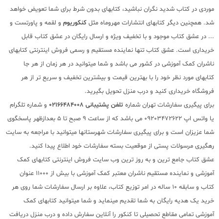
موردی در کتاب شدید نگران نباشید، کتابهای بدون شرط برای شما تعویض خواهد
شد. همچنین دیگر کتابهای انتشارات مهروماه مثل
کنکوریوم
و لقمه و پاورتست و
... در عشق کتاب موجود و با تخفیف ویژه و ارسال رایگان در عشق کتاب قابل
خریداری است. عشق کتاب تنها نماینده مستقیم و رسمی فروش اینترنتی کتابهای
ناشران کمک آموزشی در کشور می باشد و شما میتوانید در هر زمان از هر جا
کتابهای مورد نظر خود را با بهترین قیمت و بیشترین تخفیف و سریع تر از هر
فروشگاه خریداری کنید و درب منزل تحویل بگیرید.
برای پیگیری سفارشات تهران شماره
تلفن پشتیبانی 02166484008
و شماره تلگرام
یا واتس اپ 09203472622 می باشد که از ساعت 9 صبح تا 5 بعدازظهر پاسخگوی
شما عزیزان است و برای پیگیری سفارشات شهرستانها میتوانید با مراجعه به سایت
رهگیری مرسولات پستی از موقعیت بسته سفارشات خود اطلاع پیدا کنید.
عشق کتاب جامع ترین و به روز ترین وب سایت فروش اینترنتی کتابهای کمک
آموزشی و نماینده مستقیم ناشران معتبر کمک آموزشی با بیش از 11000 عنوان
کتاب و سابقه 10 ساله در امر توزیع کتاب، علاوه بر ارسال سفارشات شما روی هر
خرید یک هدیه رایگان به شما تقدیم مینماید و شما میتوانید کتابهای کمک
آموزشی تمامی مقاطع تحصیلی تا کنکور را آنلاین سفارش داده و درب منزل دریافت