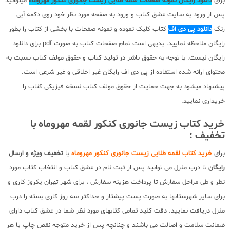
برای
دانلود رایگان نمونه صفحات لقمه طلایی زیست جانوری کنکور مهروماه
میتوانید
پس از ورود به سایت عشق کتاب و ورود به صفحه مورد نظر خود روی دکمه آبی
رنگ
دانلود پی دی اف
کتاب کلیک نموده و نمونه صفحات با بخشی از کتاب را بطور
رایگان ملاحظه نمایید. بدیهی است تمام صفحات کتاب به صورت pdf برای دانلود
رایگان نیست. با توجه به حقوق ناشر در تولید کتاب و حقوق مولف کتاب نسبت به
محتوای ارائه شده استفاده از پی دی اف رایگان غیر اخلاقی و غیر شرعی است.
پیشنهاد میشود به جهت حمایت از حقوق مولف کتاب نسخه فیزیکی کتاب را
خریداری نمایید.
خرید کتاب زیست جانوری کنکور لقمه مهروماه با
تخفیف :
برای
خرید کتاب لقمه طلایی زیست جانوری کنکور مهروماه
با
تخفیف ویژه و ارسال
رایگان
تا درب منزل می توانید پس از ثبت نام در عشق کتاب و انتخاب کتاب مورد
نظر و طی مراحل سفارش تا پرداخت هزینه سفارش ، برای شهر تهران یکروز کاری و
برای سایر شهرستانها به صورت پست پیشتاز و حداکثر سه روز کاری بسته را درب
منزل دریافت نمایید. دقت کنید تمامی کتابهای مورد نظر شما در عشق کتاب دارای
ضمانت سلامت و اصالت می باشند و چنانچه پس از خرید متوجه نقص چاپ یا هر