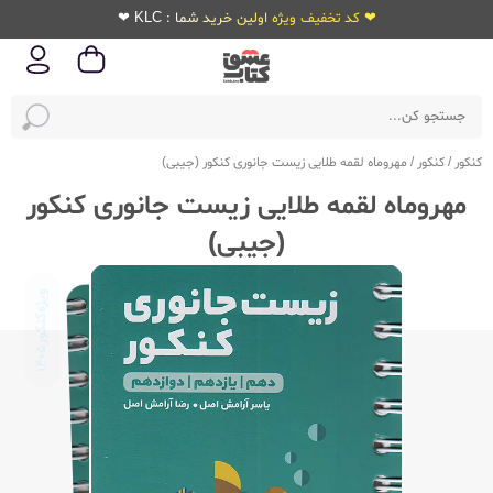
❤ کد تخفیف ویژه اولین خرید شما : KLC ❤
کنکور
/
کنکور
/
مهروماه لقمه طلایی زیست جانوری کنکور (جیبی)
مهروماه لقمه طلایی زیست جانوری کنکور
(جیبی)
ویژه‌کنکور
1405