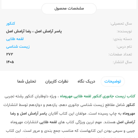
مشخصات محصول
ناشر:‌
مهر و ماه
سال تحصیلی:‌
کنکور
نویسنده:‌
یاسر آرامش اصل
،
رضا آرامش اصل
دسته بندی:
لقمه طلایی
نام درس:
زیست شناسی
تعداد صفحات:‌
272
سال انتشار:‌
1405
توضیحات
دریک نگاه
نظرات کاربران
تحلیل شما
کتاب زیست جانوری کنکور
لقمه طلایی مهروماه
، ویژه داوطلبان کنکور رشته تجربی
کنکور
شامل مقاطع زیست شناسی جانوری دهم، یازدهم و دوازدهم توسط انتشارات
مهروماه
به چاپ رسیده است. مولفان این کتاب آقایان
یاسر آرامش اصل و رضا
آرامش اصل
هستند. مهم ترین ویژگی کتاب های
لقمه طلایی
انتشارات مهروماه
جیبی و سیمی بودن این کتابهاست که مناسب جمع بندی و مرور است. این کتاب