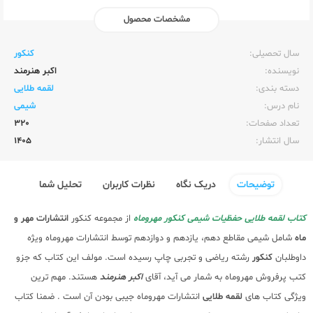
مشخصات محصول
ناشر:‌
مهر و ماه
سال تحصیلی:‌
کنکور
نویسنده:‌
اکبر هنرمند
دسته بندی:
لقمه طلایی
نام درس:
شیمی
تعداد صفحات:‌
320
سال انتشار:‌
1405
توضیحات
دریک نگاه
نظرات کاربران
تحلیل شما
کتاب لقمه طلایی حفظیات شیمی کنکور مهروماه
از مجموعه کنکور
انتشارات مهر و
ماه
شامل شیمی مقاطع دهم، یازدهم و دوازدهم توسط انتشارات مهروماه ویژه
داوطلبان
کنکور
رشته ریاضی و تجربی چاپ رسیده است. مولف این کتاب که جزو
کتب پرفروش مهروماه به شمار می آید، آقای
اکبر هنرمند
هستند. مهم ترین
ویژگی کتاب های
لقمه طلایی
انتشارات مهروماه جیبی بودن آن است . ضمنا کتاب