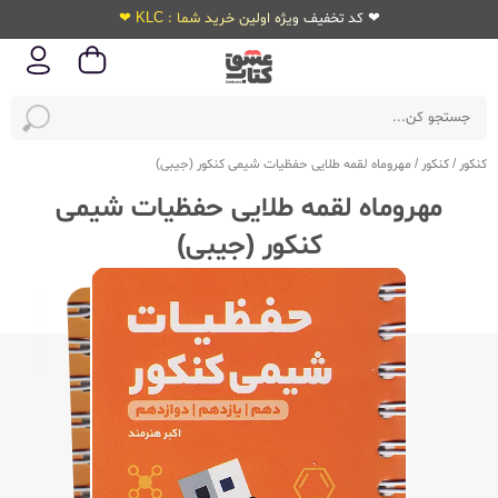
❤ کد تخفیف ویژه اولین خرید شما : KLC ❤
کنکور
/
کنکور
/
مهروماه لقمه طلایی حفظیات شیمی کنکور (جیبی)
مهروماه لقمه طلایی حفظیات شیمی
کنکور (جیبی)
ویژه‌کنکور
1406