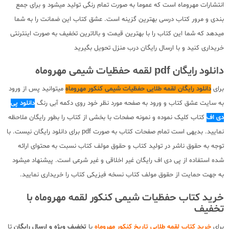
انتشارات مهروماه است که عموما به صورت تمام رنگی تولید میشود و برای جمع
بندی و مرور کتاب درسی بهترین گزینه است. عشق کتاب این ضمانت را به شما
میدهد که شما این کتاب را با بهترین قیمت و بالاترین تخفیف به صورت اینترنتی
خریداری کنید و با ارسال رایگان درب منزل تحویل بگیرید
دانلود رایگان pdf لقمه حفظیات شیمی مهروماه
برای
دانلود رایگان لقمه طلایی حفظیات شیمی کنکور مهروماه
میتوانید پس از ورود
به سایت عشق کتاب و ورود به صفحه مورد نظر خود روی دکمه آبی رنگ
دانلود پی
دی اف
کتاب کلیک نموده و نمونه صفحات با بخشی از کتاب را بطور رایگان ملاحظه
نمایید. بدیهی است تمام صفحات کتاب به صورت pdf برای دانلود رایگان نیست. با
توجه به حقوق ناشر در تولید کتاب و حقوق مولف کتاب نسبت به محتوای ارائه
شده استفاده از پی دی اف رایگان غیر اخلاقی و غیر شرعی است. پیشنهاد میشود
به جهت حمایت از حقوق مولف کتاب نسخه فیزیکی کتاب را خریداری نمایید.
خرید کتاب حفظیات شیمی کنکور لقمه مهروماه با
تخفیف
برای
خرید کتاب لقمه طلایی تاریخ کنکور مهروماه
با
تخفیف ویژه و ارسال رایگان
تا