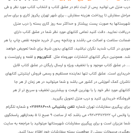
درب منزل می توانید پس از ثبت نام در عشق کتاب و انتخاب کتاب مورد نظر و طی
مراحل سفارش تا پرداخت هزینه سفارش ، برای شهر تهران یکروز کاری و برای سایر
شهرستانها به صورت پست پیشتاز و حداکثر سه روز کاری بسته را درب منزل
دریافت نمایید. دقت کنید تمامی کتابهای مورد نظر شما در عشق کتاب دارای
ضمانت سلامت و اصالت می باشند و چنانچه پس از خرید متوجه نقص چاپ یا هر
موردی در کتاب شدید نگران نباشید، کتابهای بدون شرط برای شما تعویض خواهد
شد. همچنین دیگر کتابهای انتشارات مهروماه مثل
کنکوریوم
و لقمه و پاورتست و
... در عشق کتاب موجود و با تخفیف ویژه و ارسال رایگان در عشق کتاب قابل
خریداری است. عشق کتاب تنها نماینده مستقیم و رسمی فروش اینترنتی کتابهای
ناشران کمک آموزشی در کشور می باشد و شما میتوانید در هر زمان از هر جا
کتابهای مورد نظر خود را با بهترین قیمت و بیشترین تخفیف و سریع تر از هر
فروشگاه خریداری کنید و درب منزل تحویل بگیرید.
برای پیگیری سفارشات تهران شماره
تلفن پشتیبانی 02166484008
و شماره تلگرام
یا واتس اپ 09203472622 می باشد که از ساعت 9 صبح تا 5 بعدازظهر پاسخگوی
شما عزیزان است و برای پیگیری سفارشات شهرستانها میتوانید با مراجعه به سایت
رهگیری مرسولات پستی از موقعیت بسته سفارشات خود اطلاع پیدا کنید.