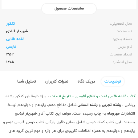
مشخصات محصول
ناشر:‌
مهر و ماه
سال تحصیلی:‌
کنکور
نویسنده:‌
شهریار قبادی
دسته بندی:
لقمه طلایی
نام درس:
فارسی
تعداد صفحات:‌
352
سال انتشار:‌
1405
توضیحات
دریک نگاه
نظرات کاربران
تحلیل شما
کتاب لقمه طلایی لغت و املای فارسی + تاریخ ادبیات
، ویژه داوطلبان کنکور رشته
ریاضی ،
رشته تجربی
و
رشته انسانی
شامل مقاطع دهم، یازدهم و دوازدهم توسط
انتشارات مهروماه
به چاپ رسیده است. مولف این کتاب آقای
شهریار قبادی
هستند. این کتاب کمک درسی شامل معانی دقیق وازگان کتاب درسی فارسی دهم و
یازدهم و دوازدهم به همراه اطلاعات کاربردی برای هر واژه و مهم ترین گروه های