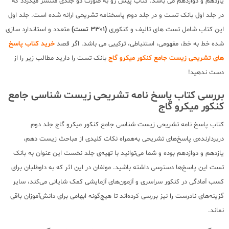
یازدهم و دوازدهم می باشد. کتاب پیش رو به صورت دو جلدی منتشر میگردد که
در جلد اول بانک تست و در جلد دوم پاسخنامه تشریحی ارائه شده است. جلد اول
این کتاب شامل تست های تالیف و کنکوری
(3301 تست)
متعدد و استاندارد سازی
شده خط به خط، مفهومی، استنباطی، ترکیبی می باشد. اگر قصد
خرید کتاب پاسخ
های تشریحی زیست جامع کنکور میکرو گاج
بانک تست را دارید مطالب زیر را از
دست ندهید!
بررسی کتاب پاسخ نامه تشریحی زیست شناسی جامع
کنکور میکرو گاج
کتاب پاسخ نامه تشریحی زیست شناسی جامع کنکور میکرو گاج جلد دوم
دربردارنده‌ی پاسخ‌های تشریحی به‌همراه نکات کلیدی از مباحث زیست دهم،
یازدهم و دوازدهم بوده و شما می‌توانید با تهیه‌ی جلد نخست این عنوان به بانک
تست این پاسخ‌ها دسترسی داشته باشید. مولفان در این اثر که به داوطلبان برای
کسب آمادگی در کنکور سراسری و آزمون‌های آزمایشی کمک شایانی می‌کند، سایر
گزینه‌های نادرست را نیز بررسی کرده‌اند تا هیچ‌گونه ابهامی برای دانش‌آموزان باقی
نماند.