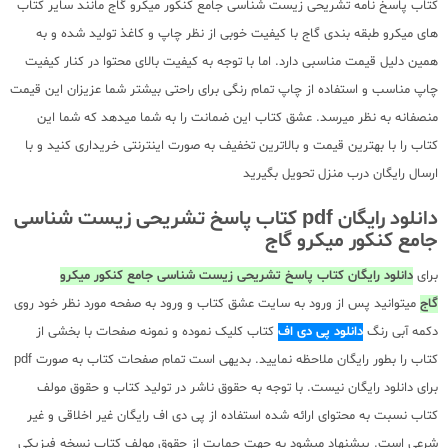
کتاب پاسخ نامه تشریحی زیست شناسی جامع کنکور میکرو گاج مانند سایر کتاب
های میکرو طبقه بندی گاج با کیفیت خوبی از نظر چاپ و کاغذ تولید شده و به
همین دلیل قیمت مناسبی دارد. اما با توجه به کیفیت بالای محتوا در کنار کیفیت
چاپ مناسب و استفاده از چاپ تمام رنگی برای راحتی بیشتر شما عزیزان این قیمت
منصفانه به نظر میرسد. عشق کتاب این ضمانت را به شما میدهد که شما این
کتاب را با بهترین قیمت و بالاترین تخفیف به صورت اینترنتی خریداری کنید و با
ارسال رایگان درب منزل تحویل بگیرید
دانلود رایگان pdf کتاب پاسخ تشریحی زیست شناسی
جامع کنکور میکرو گاج
برای
دانلود رایگان کتاب پاسخ تشریحی زیست شناسی جامع کنکور میکرو
گاج
میتوانید پس از ورود به سایت عشق کتاب و ورود به صفحه مورد نظر خود روی
دکمه آبی رنگ
دانلود پی دی اف
کتاب کلیک نموده و نمونه صفحات با بخشی از
کتاب را بطور رایگان ملاحظه نمایید. بدیهی است تمام صفحات کتاب به صورت pdf
برای دانلود رایگان نیست. با توجه به حقوق ناشر در تولید کتاب و حقوق مولف
کتاب نسبت به محتوای ارائه شده استفاده از پی دی اف رایگان غیر اخلاقی و غیر
شرعی است. پیشنهاد میشود به جهت حمایت از حقوق مولف کتاب نسخه فیزیکی