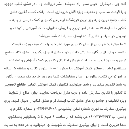
قلم چی ، مبتکران، خیلی سبز، راه اندیشه، نشر دریافت و ... در عشق کتاب موجود
و با قیمت مناسب و تخفیف ویژه قابل خریداری است. بانک کتاب آنلاین عشق
کتاب جامع ترین و به روز ترین فروشگاه اینترنتی کتابهای کمک درسی از پایه تا
کنکور با سابقه 15 ساله در امر توزیع و فروش کتابهای کمک آموزشی و کودک و
نوجوان در سراسر کشور آماده ارسال سفارشات شما میباشد.
شما میتوانید هر زمان از سال کتابهای مورد نظر خود را با تخفیف ویژه ، قیمت
مناسب و ارسال رایگان سفارش داده و درب منزل تحویل بگیرید. عشق کتاب جامع
ترین و به روز ترین وب سایت فروش اینترنتی کتابهای کمک آموزشی و نماینده
مستقیم ناشران معتبر کمک آموزشی با بیش از 11000 عنوان کتاب و سابقه 15 ساله
در امر توزیع کتاب، علاوه بر ارسال سفارشات شما روی هر خرید یک هدیه رایگان
به شما تقدیم مینماید و شما میتوانید کتابهای کمک آموزشی تمامی مقاطع تحصیلی
تا کنکور را آنلاین سفارش داده و درب منزل دریافت نمایید. برای اطلاع از شرایط
ویژه تخفیف و جشنواره های عشق کتاب اینستاگرام عشق کتاب را دنبال کنید. برای
پیگیری سفارشات تهران شماره تلفن پشتیبانی 02166484008 و شماره تلگرام یا
واتس اپ 09203472622 می باشد که از ساعت 9 صبح تا 5 بعدازظهر پاسخگوی
شما عزیزان است و برای پیگیری سفارشات شهرستانها میتوانید با مراجعه به سایت