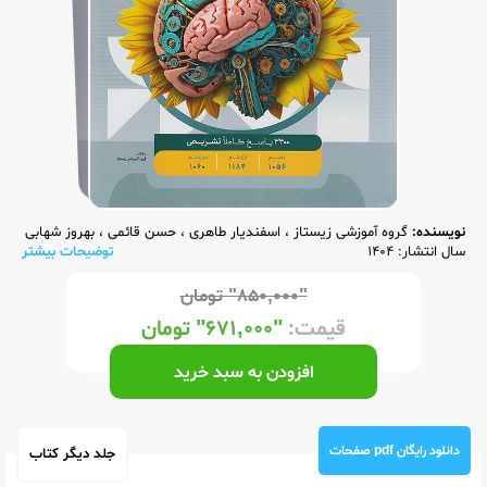
نویسنده:
گروه آموزشی زیستاز
،
اسفندیار طاهری
،
حسن قائمی
،
بهروز شهابی
سال انتشار: 1404
توضیحات بیشتر
"۸۵۰,۰۰۰"
تومان
قیمت:
"۶۷۱,۰۰۰"
تومان
افزودن به سبد خرید
دانلود رایگان pdf صفحات
جلد دیگر کتاب