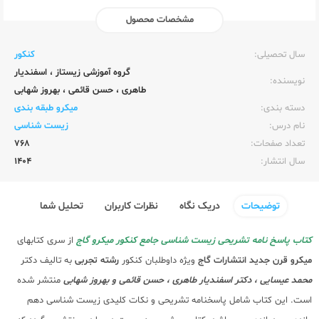
مشخصات محصول
ناشر:‌
گاج
سال تحصیلی:‌
کنکور
گروه آموزشی زیستاز
،
اسفندیار
نویسنده:‌
طاهری
،
حسن قائمی
،
بهروز شهابی
دسته بندی:
میکرو طبقه بندی
نام درس:
زیست شناسی
تعداد صفحات:‌
768
سال انتشار:‌
1404
توضیحات
دریک نگاه
نظرات کاربران
تحلیل شما
کتاب پاسخ نامه تشریحی زیست شناسی جامع کنکور میکرو گاج
از سری کتابهای
میکرو
قرن جدید
انتشارات گاج
ویژه داوطلبان کنکور
رشته تجربی
به تالیف دکتر
محمد عیسایی ، دکتر اسفندیار طاهری ، حسن قائمی و بهروز شهابی
منتشر شده
است. این کتاب شامل پاسخنامه تشریحی و نکات کلیدی زیست شناسی دهم