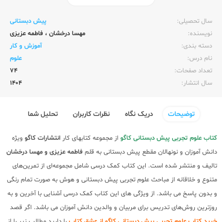
ناشر:‌
کاگو
سال تحصیلی:‌
پیش دبستانی
نویسنده:‌
مهسا درخشان
،
فاطمه عزیزی
دسته بندی:
آموزش و کار
نام درس:
علوم
تعداد صفحات:‌
74
سال انتشار:‌
1404
توضیحات
دریک نگاه
نظرات کاربران
تحلیل شما
کتاب علوم تجربی پیش دبستانی کاگو
از مجموعه کتابهای کار
انتشارات کاگو
ویژه
دانش آموزان و نونهالان مقطع پیش دبستانی به قلم
فاطمه عزیزی و مهسا درخشان
تالیف و منتشر شده است. این کتاب کمک درسی شامل مجموعه‌ای از تمرین‌های
متنوع و خلاقانه از مباحث علوم تجربی پیش دبستانی و هوش به صورت تمام رنگی
و بدون پاسخ می باشد. از ویژگی های این کتاب کمک درسی آشنایی با آخرین و به
روزترین روش‌های تدریس برای مربیان و والدین دانش آموزان می باشد. اگر قصد
خرید کتاب علوم تجربی پیش دبستانی کاگو از عشق کتاب
را دارید مطالب زیر را از