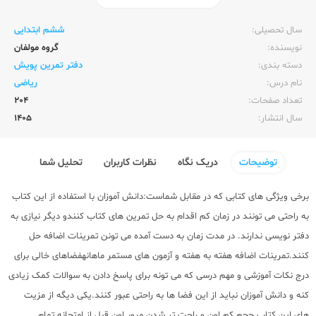
ناشر:‌
پویش
سال تحصیلی:‌
ششم ابتدایی
نویسنده:‌
گروه مولفان
دسته بندی:
دفتر تمرین پویش
نام درس:
ریاضی
تعداد صفحات:‌
204
سال انتشار:‌
1405
توضیحات
دریک نگاه
نظرات کاربران
تحلیل شما
برخی ویژگی های کتابی که در مقابل شماست:دانش آموزان با استفاده از این کتاب
به راحتی می تونند در زمان کم اقدام به حل تمرین های کتاب کنندو دیگر نیازی به
دفتر نویسی ندارند. در مدت زمان به دست آمده می تونن تمرینات اضافه حل
کنند.تمرینات اضافه هفته به هفته و آزمون های مستمر ماهانهفضاهای خالی برای
درج نکات آموزشی و مهم درسی که می تونه برای پاسخ دادن به سوالات کمک زیادی
کنه و دانش آموزان نباید از این فضا ها به راحتی عبور کنند.یکی دیگه از مزیت
های این کتاب حجم کم اون و راحت تر شدن مرور اون قبل از امتحانه.تمام