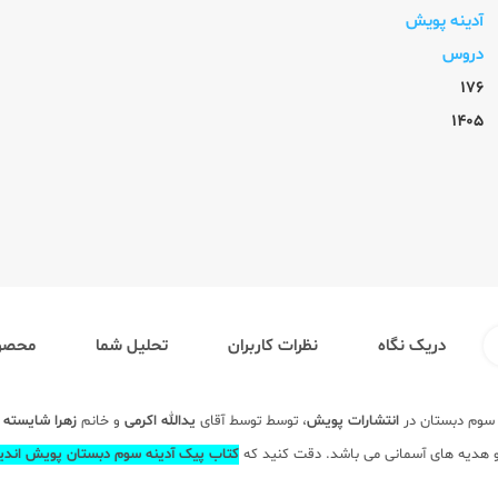
آدینه پویش
دروس
176
1405
دریک نگاه
نظرات کاربران
تحلیل شما
محصول
 سوم دبستان در
انتشارات پویش
، توسط توسط آقای
یدالله اکرمی
و خانم
زهرا شایسته
د
کتاب پیک آدینه سوم دبستان پویش اندی