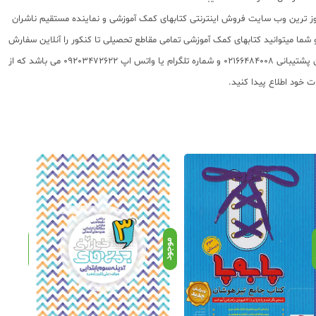
 روز ترین وب سایت فروش اینترنتی کتابهای کمک آموزشی و نماینده مستقیم ناشران
 به شما تقدیم مینماید و شما میتوانید کتابهای کمک آموزشی تمامی مقاطع تحصیلی تا کنکور را آنلاین سفارش
داده و درب منزل دریافت نمایید. برای اطلاع از شرایط ویژه تخفیف و جشنواره های عشق کتاب اینستاگرام عشق کتاب را دنبال کنید. برای پیگیری سفارشات تهران شماره تلفن پشتیبانی 02166484008 و شماره تلگرام یا واتس اپ 09203472622 می باشد که از
د
موجود
موجود