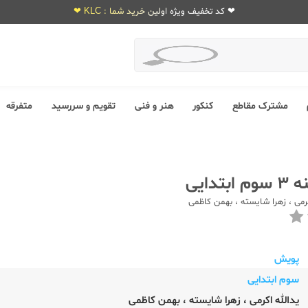
❤ کد تخفیف ویژه اولین خرید شما : KLC ❤
مشترک مقاطع
کنکور
هنر و فنی
تقویم و سررسید
متفرقه
تدایی
رمی
،
زهرا شایسته
،
بهمن کاظمی
پویش
سوم ابتدایی
یدالله اکرمی
،
زهرا شایسته
،
بهمن کاظمی