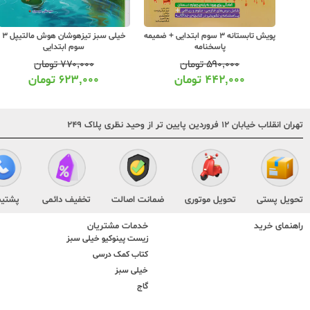
دایی شاه
پویش تابستانه 3 سوم ابتدایی + ضمیمه
خیلی سبز تیزهوشان هوش مالتیپل 3
پاسخنامه
سوم ابتدایی
۵۹۰,۰۰۰
تومان
۷۷۰,۰۰۰
تومان
۴۴۲,۰۰۰
تومان
۶۲۳,۰۰۰
تومان
تهران انقلاب خیابان ۱۲ فروردین پایین تر از وحید نظری پلاک ۲۴۹
تحویل پستی
تحویل موتوری
ضمانت اصالت
تخفیف دائمی
پشتیب
راهنمای خرید
خدمات مشتریان
زیست پینوکیو خیلی سبز
کتاب کمک درسی
خیلی سبز
گاج