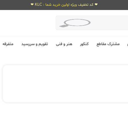
❤ کد تخفیف ویژه اولین خرید شما : KLC ❤
مشترک مقاطع
کنکور
هنر و فنی
تقویم و سررسید
متفرقه