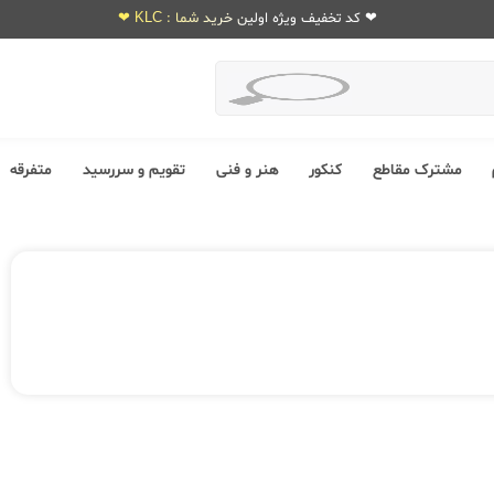
❤ کد تخفیف ویژه اولین خرید شما : KLC ❤
مشترک مقاطع
کنکور
هنر و فنی
تقویم و سررسید
متفرقه