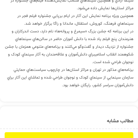
سينما آزادي و همچنين سينماهاي منتخب نمايش‌دهنده فيلم‌هاي جشنواره در
مراکز استان‌ها نمايش داده مي‌شود.
همچنين ويژه برنامه نمايش اين آثار در ايام برپايي جشنواره فيلم فجر در
سينماهاي فرهنگ، کوروش، استقلال، ماندانا و راگا برگزار خواهد شد.
در اين برنامه که جشن بزرگ «سيمرغ و پروانه‌ها» نام دارد، دست اندرکاران و
هنرمندان پنج فيلم ياد شده با دانش آموزان حاضر در سالن‌هاي سينماهاي
جشنواره از نزديک ديدار و گفت‌وگو مي‌کنند و برنامه‌هاي متنوعي همزمان با جشن
شکوهمند انقلاب اسلاميبراي دانش‌آموزان و علاقه‌مندان به آثار سينماي کودک و
نوجوان طراحي شده است.
برنامه‌هاي مذکور در تهران و مراکز استان‌ها در چارچوب سياست‌هاي حمايتي
سازمان سينمايي از سينماي کودک و نوجوان طراحي شده و تماشاي اين آثار براي
دانش‌آموزان سراسر کشور، رايگان خواهد بود.
مطالب مشابه