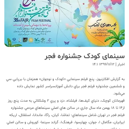
سینمای کودک جشنواره فجر
اخبار | ۱۳۹۶/۱۱/۱۲ ۱۴:۱
به گزارش افکارنيوز، پنج فيلم سينمايي «کودک و نوجوان» همزمان با برپايي سي
و ششمين جشنواره فيلم فجر براي دانش آموزانسراسر کشور نمايش داده
مي‌شود.
قهرمانان کوچک، دنياي کيف‌ها، فيلشاه، دزد و پري 2 وشکلاتي به مدت پنج روز
از14 تا 18 بهمن ماه سال جاري در سالن هاي اصلي سينماهاي مردمي جشنواره
فيلم فجر در تهران شامل سينماهاي: تماشا، کيان، راگا، ماندانا، استقلال، اريکه
ايرانيان، مگامال 1، جوان، چهارسو1، فرهنگ1، گراند سينما- کوروش و سالن اصلي