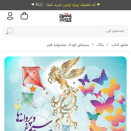
❤ کد تخفیف ویژه اولین خرید شما : KLC ❤
عشق کتاب
بلاگ
سینمای کودک جشنواره فجر