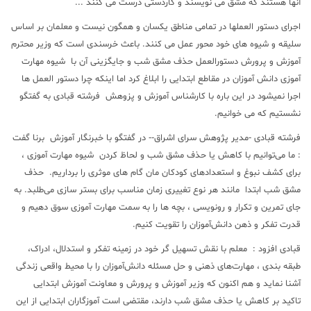
آنها هستند که مشق می نویسند و کاردستی درست می کنند ...
اجرای دستور العملها در تمامی مناطق یکسان و همگون نیست و معلمان بر اساس
سلیقه و شیوه های خود محور عمل می کنند. باعث خرسندی است که وزیر محترم
آموزش و پرورش دستورالعمل حذف مشق شب و جایگزینی آن با شیوه مهارت
آموزی دانش آموزان در مقاطع ابتدایی را ابلاغ کرد اما اینکه چرا دستور العمل ها
اجرا نمیشود در این باره با کارشناس آموزش و پزوهش فرشته قبادی به گفتگو
نشستیم که می خوانیم.
فرشته قبادی -مدیر پژوهش سرای اشراق-- در گفتگو با خبرنگار آموزش برنا گفت
: ما می‌توانیم با کاهش یا حذف مشق شب و لحاظ کردن شیوه مهارت آموزی ،
برای کشف نبوغ و استعدادهای کودکان مان گام های موثری را برداریم. حذف
مشق شب ابتدا مانند هر نوع تغییری زمان مناسب برای بستر سازی می‌طلبد. به
جای تمرین و تکرار و رونویسی ، بچه ها را به سمت مهارت آموزی سوق دهیم و
قدرت تفکر و ذهن دانش‌آموزان را تقویت کنیم.
قبادی افزود : معلم با نقش تسهیل گر خود در زمینه تفکر و استدلال، ادراک،
طبقه بندی ، مهارت‌های ذهنی و حل مسئله دانش‌آموزان را با محیط واقعی زندگی
آشنا نماید و هم اکنون که وزیر آموزش و پرورش و معاونت آموزش ابتدایی
تاکید بر کاهش یا حذف مشق شب دارند، مقتضی است آموزگاران ابتدایی از این