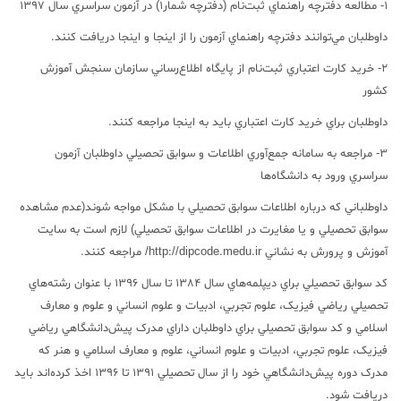
1- مطالعه دفترچه راهنماي ثبت‌نام (دفترچه شمار1) در آزمون سراسري سال 1397
داوطلبان مي‌توانند دفترچه راهنماي آزمون را از اينجا و اينجا دريافت کنند.
2- خريد کارت اعتباري ثبت‌نام از پايگاه اطلاع‌رساني سازمان سنجش آموزش
کشور‌
داوطلبان براي خريد کارت اعتباري بايد به اينجا مراجعه کنند.
3- مراجعه به سامانه جمع‌آوري اطلاعات و سوابق تحصيلي داوطلبان آزمون
سراسري ورود به دانشگاه‌ها
داوطلباني که درباره اطلاعات سوابق تحصيلي با مشکل مواجه شوند(عدم مشاهده
سوابق تحصيلي و يا مغايرت در اطلاعات سوابق تحصيلي) لازم است به سايت
آموزش و پرورش به نشاني http://dipcode.medu.ir/ مراجعه کنند.
کد سوابق تحصيلي براي ديپلمه‌هاي سال 1384 تا سال 1396 با عنوان رشته‌هاي
تحصيلي رياضي فيزيک، علوم تجربي، ادبيات و علوم انساني و علوم و معارف
اسلامي و کد سوابق تحصيلي براي داوطلبان داراي مدرک پيش‌دانشگاهي رياضي
فيزيک، علوم تجربي، ادبيات و علوم انساني، علوم و معارف اسلامي و هنر که
مدرک دوره پيش‌دانشگاهي خود را از سال تحصيلي 1391 تا 1396 اخذ کرده‌اند بايد
دريافت شود.