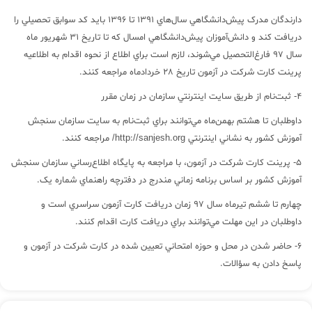
دارندگان مدرک پيش‌دانشگاهي سال‌هاي 1391 تا 1396 بايد کد سوابق تحصيلي را
دريافت کند و دانش‌آموزان پيش‌دانشگاهي امسال که تا تاريخ 31 شهريور ماه
سال 97 فارغ‌التحصيل مي‌شوند، لازم است براي اطلاع از نحوه اقدام به اطلاعيه
پرينت کارت شرکت در آزمون تاريخ 28 خردادماه مراجعه کنند.
4- ثبت‌نام از طريق سايت اينترنتي سازمان در زمان مقرر
داوطلبان تا هشتم بهمن‌ماه مي‌توانند براي ثبت‌نام به سايت سازمان سنجش
آموزش کشور به نشاني اينترنتي http://sanjesh.org/ مراجعه کنند.
5- پرينت کارت‌ شرکت در‌ آزمون، با مراجعه به پايگاه اطلاع‌رساني سازمان سنجش
آموزش کشور‌ بر اساس برنامه زماني مندرج در دفترچه راهنماي شماره يک.
چهارم تا ششم تيرماه سال 97 زمان دريافت کارت آزمون سراسري است و
داوطلبان در اين مهلت مي‌توانند براي دريافت کارت اقدام کنند.
6- حاضر شدن در محل‌ و حوزه‌ امتحاني تعيين‌ شده در کارت شرکت در آزمون‌ و
پاسخ دادن به سؤالات.