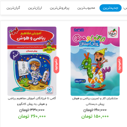
س:
جدیدترین
محبوب‌ترین
پرفروش‌ترین
ارزان‌ترین
گران‌ترین
با شماره 02166484008 مشاوره بگیرید و با توجه به نیاز درسی خود و پتانسیل اطلاعاتی
ین قیمت و ارسال رایگان اقدام کنید. دقت کنید که برای درس ریاضی کتابهای
این قبل از هزینه کردن برای خرید کتاب و پرداخت پول، حتما با مشاور یا معلم یا
ناموجود
ناموجود
شق کتاب بزرگترین بانک کتاب و بروزترین وب سایت فروش آنلاین کتاب های
انتشارات های کمک درسی با تخفیف ویژه و حداقل 20 درصد تخفیف و ارسال رایگان کتاب به سراسر کشور می باشد. ما بر اساس مناسبت های خاص جشنواره های تخفیف مختلفی از 25 تا 35 درصد تخفیف ویژه
ش کلیه ناشران کمک آموزشی از جمله انتشارات خیلی سبز ، مبتکران ، گاج ،
اده کنید :
منتشران کار و تمرین ریاضی و هوش
گامی تا فرزانگان آموزش مفاهیم ریاضی
پیش دبستانی
و هوش به روش کانگورو
۱۹۰,۰۰۰
تومان
۳۳۰,۰۰۰
تومان
۱۵۰,۰۰۰
تومان
۲۶۰,۰۰۰
تومان