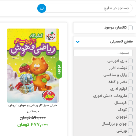
خرید کتاب ریاضی و هوش پی
برای خرید کتاب های کمک درسی ریاضی
خود بهترین منبع کمک درسی را از بین هز
کالاهای موجود
متعددی تولید میشود که محتوای متنوعی 
تمام این کتابهای منتشر شده این درس منا
مقطع تحصیلی
پشتیبانی سایت عشق کتاب مشورت کنید تا
کد تخفیف خرید کتاب ریاضی
بازی آموزشی
موجود
نوشت افزار
تمامی کتابهای کمک درسی درس ریاضی پی
پازل و ساختنی
دفتر و کاغذ
برگزار می نماییم که با پیگیری صفحه این
لوازم اداری
مهروماه ، الگو ، کاگو ، مشاوران و... م
ملزومات دانش آموزی
خردسال
خیلی سبز کار ریاضی و هوش 1 پیش
کودک
دبستانی
نوجوان
۵۹۰,۰۰۰
تومان
جوان و بزرگسال
۴۷۷,۰۰۰
تومان
ورزشی