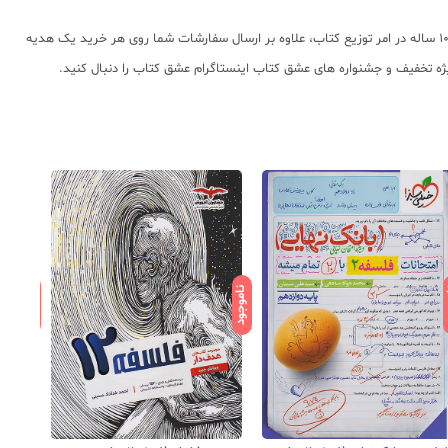
عشق کتاب جامع ترین و به روز ترین وب سایت فروش اینترنتی کتابهای کمک آموزشی و نماینده مستقیم ناشران معتبر کمک آموزشی با بیش از 11000 عنوان کتاب و سابقه 10 ساله در امر توزیع کتاب، علاوه بر ارسال سفارشات شما روی هر خرید یک هدیه
ویژه تخفیف و جشنواره های عشق کتاب اینستاگرام عشق کتاب را دنبال کنید.
ود
ناموجود
ناموجود