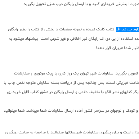
رت اینترنتی خریداری کنید و با ارسال رایگان درب منزل تحویل بگیرید
نلود پی دی اف
کتاب کلیک نموده و نمونه صفحات با بخشی از کتاب را بطور رایگان
نسبت به محتوای ارائه شده استفاده از پی دی اف رایگان غیر اخلاقی و غیر شرعی است. پیشنهاد میشود به
یار شما عزیزان قرار دهد!
تحویل بگیرید. سفارشات شهر تهران یک روز کاری با پیک موتوری و سفارشات
و سلامت فیزیکی است، پس چنانچه پس از دریافت بسته سفارش متوجه نقص چاپ یا
کتابهای نشر الگو با تخفیف دائمی و ارسال رایگان در عشق کتاب قابل خریداری
 پایه تا کنکور با سابقه 15 ساله در امر توزیع و فروش کتابهای کمک آموزشی و کودک و نوجوان در سراسر کشور آماده ارسال سفارشات شما میباشد. شما میتوانید
0 و شماره تلگرام یا واتس اپ 09203472622 می باشد که از ساعت 9 صبح تا 5 بعدازظهر پاسخگوی شما عزیزان است و برای پیگیری سفارشات شهرستانها میتوانید با مراجعه به سایت رهگیری