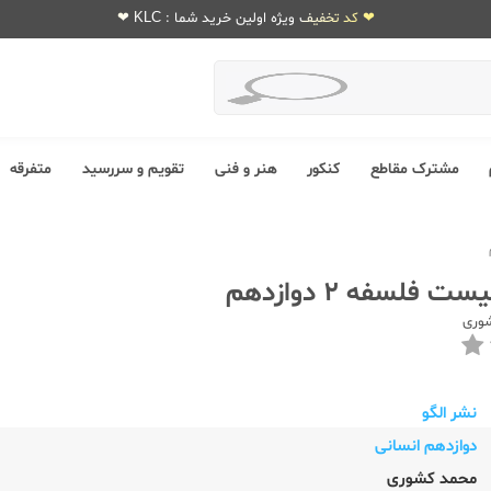
❤ کد تخفیف ویژه اولین خرید شما : KLC ❤
مشترک مقاطع
کنکور
هنر و فنی
تقویم و سررسید
متفرقه
ت فلسفه 2 دوازدهم
وری
نشر الگو
دوازدهم انسانی
محمد کشوری