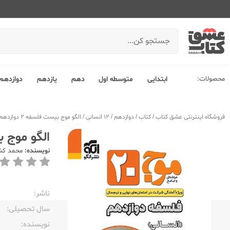
محصولات:
ابتدایی
متوسطه اول
دهم
یازدهم
دوازدهم
فروشگاه اینترنتی عشق کتاب
/
کتاب
/
دوازدهم
/
12 انسانی
/
الگو موج بیست فلسفه 2 دوازدهم
الگو موج بیس
نویسنده:
محمد کش
ناشر:‌
سال تحصیلی:‌
نویسنده:‌