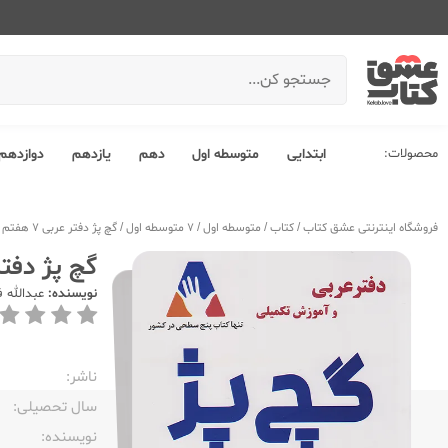
محصولات:
ابتدایی
متوسطه اول
دهم
یازدهم
دوازدهم
فروشگاه اینترنتی عشق کتاب
/
کتاب
/
متوسطه اول
/
7 متوسطه اول
/
گچ پژ دفتر عربی 7 هفتم
گچ پژ دفتر عر
نویسنده:
عبدالله ف
ناشر:‌
سال تحصیلی:‌
نویسنده:‌