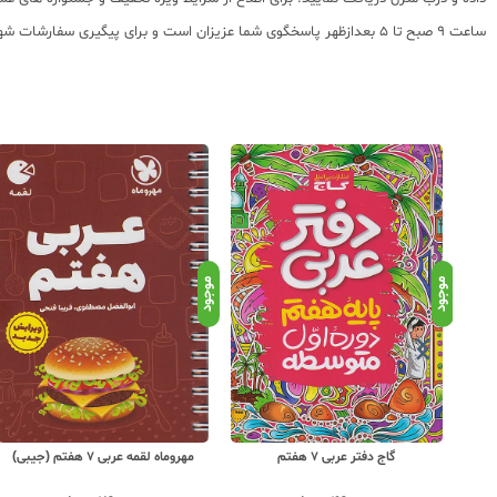
ساعت 9 صبح تا 5 بعدازظهر پاسخگوی شما عزیزان است و برای پیگیری سفارشات شهرستانها میتوانید با مراجعه به سایت رهگیری مرسولات پستی از موقعیت بسته سفارشات خود اطلاع پیدا کنید.
موجود
موجود
مهروماه لقمه عربی 7 هفتم (جیبی)
خیلی سبز شب امتحان عربی 7 هفتم