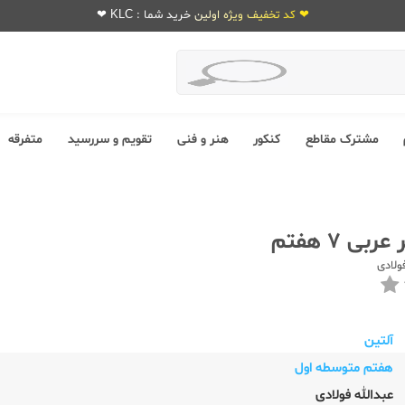
❤ کد تخفیف ویژه اولین خرید شما : KLC ❤
مشترک مقاطع
کنکور
هنر و فنی
تقویم و سررسید
متفرقه
بی 7 هفتم
ولادی
آلتین
هفتم متوسطه اول
عبدالله فولادی