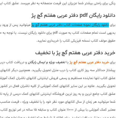
رنگی برای راحتی بیشتر شما عزیزان این قیمت منصفانه به نظر میرسد. عشق کتاب این 
دانلود رایگان pdf دفتر عربی هفتم گچ پژ
برای
دانلود رایگان نمونه صفحات کتاب دفتر عربی هفتم گچ پژ
میتوانید پس از ورود 
بدیهی است تمام صفحات کتاب به صورت pdf برای
حقوق مولف کتاب نسخه فیزیکی کتاب را خریداری نمایید.
خرید دفتر عربی هفتم گچ پژ با تخفیف
برای
خرید دفتر عربی هفتم گچ پژ
با
تخفیف ویژه و ارسال رایگان
و دریافت کتاب درب 
پیشتاز حداکثر سه روز کاری کتاب را درب منزل تحویل بگیرید. همچنین دیگر کتابهای 
عشق کتاب تنها نماینده مستقیم و رسمی فروش اینترنتی کتابهای ناشران کمک آموزشی 
تحویل بگیرید. علاوه بر این سایر کتابهای کمک آموزشی از کلیه ناشران فعال در کشو
عشق کتاب جامع ترین و به روز ترین فروشگاه اینترنتی کتابهای کمک درسی از پایه تا کنکور با سابقه 15 ساله در امر توزیع و فروش کتابهای کمک آموزشی و کودک و نوجوان در سراسر کشور
شما میتوانید هر زمان از سال کتابهای مورد نظر خود را با تخفیف ویژه ، قیمت منا
معتبر کمک آموزشی با بیش از 000