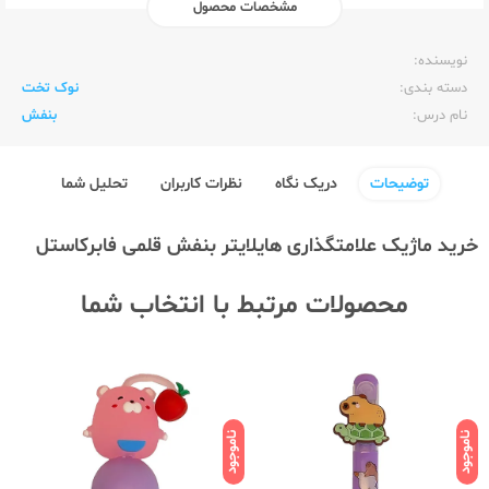
مشخصات محصول
ناشر:‌
فابرکاستل FaberCastel
نویسنده:‌
دسته بندی:
نوک تخت
نام درس:
بنفش
توضیحات
دریک نگاه
نظرات کاربران
تحلیل شما
خرید ماژیک علامتگذاری هایلایتر بنفش قلمی فابرکاستل
محصولات مرتبط با انتخاب شما
ناموجود
ناموجود
نامو