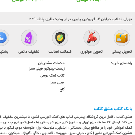
تهران انقلاب خیابان ۱۲ فروردین پایین تر از وحید نظری پلاک ۲۴۹
تحویل پستی
تحویل موتوری
ضمانت اصالت
تخفیف دائمی
پشتیب
راهنمای خرید
خدمات مشتریان
زیست پینوکیو خیلی سبز
کتاب کمک درسی
خیلی سبز
گاج
بانک کتاب عشق کتاب
عشق کتاب ، کامل ترین فروشگاه اینترنتی کتاب های کمک آموزشی کشور، با بیشترین تخفیف خری
می کند. ارسال ٢٤ ساعته برای تهران و سه روز کاری برای شهرستان ها حاصل تجربه ی چ
کمک آموزشی خود را در مقاطع پیش دبستانی ، ابتدایی، متوسطه اول، متوسطه دوم، کنکور با 
ناشران کمک آموزشی کشور ( گاج ، خیلی سبز ، مهروماه ، قلم چی ، کاگو ، گلواژه ، مبتکران ، منتش