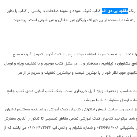
ی رنگ
دانلود پی دی اف
کتاب کلیک نموده و نمونه صفحات با بخشی از کتاب را بطور
مولف کتاب نسبت به محتوای ارائه شده استفاده از پی دی اف رایگان غیر اخلاقی و غیر شرعی است. پیشنهاد
ا انتخاب و به سبد خرید اضافه نموده و پس از ثبت آدرس تحویل گیرنده مبلغ
ع مشاوران ، تیزشیم ، هدفدار
و ... در عشق کتاب موجود و با تخفیف ویژه و ارسال
بهای مورد نظر خود را با بهترین قیمت و بیشترین تخفیف و سریع تر از هر
ا قیمت مناسب و تخفیف ویژه قابل خریداری است. بانک کتاب آنلاین عشق کتاب جامع
 روز ترین وب سایت فروش اینترنتی کتابهای کمک آموزشی و نماینده مستقیم ناشران
 به شما تقدیم مینماید و شما میتوانید کتابهای کمک آموزشی تمامی مقاطع تحصیلی تا کنکور را آنلاین سفارش
داده و درب منزل دریافت نمایید. برای اطلاع از شرایط ویژه تخفیف و جشنواره های عشق کتاب اینستاگرام عشق کتاب را دنبال کنید. برای پیگیری سفارشات تهران شماره تلفن پشتیبانی 02166484008 و شماره تلگرام یا واتس اپ 09203472622 می باشد که از