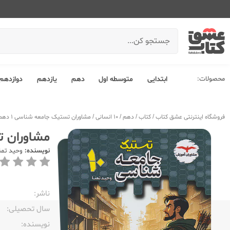
محصولات:
ابتدایی
متوسطه اول
دهم
یازدهم
دوازدهم
فروشگاه اینترنتی عشق کتاب
/
کتاب
/
دهم
/
10 انسانی
/
مشاوران تستیک جامعه شناسی 1 دهم
مشاوران تس
نویسنده:
وحید تمن
ناشر:‌
سال تحصیلی:‌
نویسنده:‌