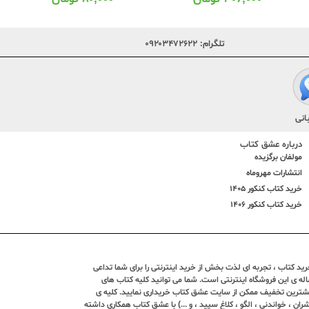
تلگرام:
۰۹۲۰۳۴۷۲۶۲۲
انی
درباره عشق کتاب
مولفان برگزیده
انتشارات مهروماه
خرید کتاب کنکور 1405
خرید کتاب کنکور 1406
د کتاب ، تجربه ای لذت بخش از خرید اینترنتی را برای شما تداعی
ندین ساله ی این فروشگاه اینترنتی است. شما می توانید کلیه کتاب های
بیشترین تخفیف ممکن از سایت عشق کتاب خریداری نمایید. کلیه ی
ران ، خواندنی ، الگو ، کلاغ سپید ، و ...) با عشق کتاب همکاری داشته