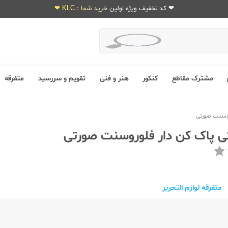
❤ کد تخفیف ویژه اولین خرید شما : KLC ❤
مشترک مقاطع
کنکور
هنر و فنی
تقویم و سررسید
متفرقه
روسنت صورتی
 پاک کن دار فلوروسنت صورتی
متفرقه لوازم التحریر