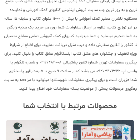
مناسب و ارسال رایگان سفارش داده و درب منزل تحویل بگیرید. عشق کتاب جامع
ترین و به روز ترین وب سایت فروش اینترنتی کتابهای کمک آموزشی و نماینده
مستقیم ناشران معتبر کمک آموزشی با بیش از 11000 عنوان کتاب و سابقه 15 ساله
در امر توزیع کتاب، علاوه بر ارسال سفارشات شما روی هر خرید یک هدیه رایگان
به شما تقدیم مینماید و شما میتوانید کتابهای کمک آموزشی تمامی مقاطع تحصیلی
تا کنکور را آنلاین سفارش داده و درب منزل دریافت نمایید. برای اطلاع از شرایط
ویژه تخفیف و جشنواره های عشق کتاب اینستاگرام عشق کتاب را دنبال کنید. برای
پیگیری سفارشات تهران شماره تلفن پشتیبانی 02166484008 و شماره تلگرام یا
واتس اپ 09203472622 می باشد که از ساعت 9 صبح تا 5 بعدازظهر پاسخگوی
شما عزیزان است و برای پیگیری سفارشات شهرستانها میتوانید با مراجعه به سایت
رهگیری مرسولات پستی از موقعیت بسته سفارشات خود اطلاع پیدا کنید.
محصولات مرتبط با انتخاب شما