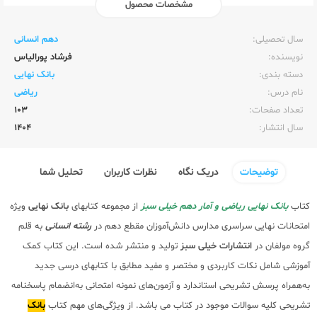
مشخصات محصول
ناشر:‌
خیلی سبز
سال تحصیلی:‌
دهم انسانی
نویسنده:‌
فرشاد پورالیاس
دسته بندی:
بانک نهایی
نام درس:
ریاضی
تعداد صفحات:‌
103
سال انتشار:‌
1404
توضیحات
دریک نگاه
نظرات کاربران
تحلیل شما
کتاب
بانک نهایی ریاضی و آمار دهم خیلی سبز
از مجموعه کتابهای
بانک نهایی
ویژه
امتحانات نهایی سراسری مدارس دانش‌آموزان مقطع دهم در
رشته انسانی
به قلم
گروه مولفان در
انتشارات خیلی سبز
تولید و منتشر شده است. این کتاب کمک
آموزشی شامل نکات کاربردی و مختصر و مفید مطابق با کتابهای درسی جدید
به‌همراه پرسش تشریحی استاندارد و آزمون‌های نمونه امتحانی به‌انضمام پاسخنامه
تشریحی کلیه سوالات موجود در کتاب می باشد. از ویژگی‌های مهم کتاب
بانک