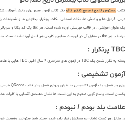
بررسی محتوایی کتاب بیسترس تاریخ دهم کاگو
کتاب
بیسترس تاریخ 1 مرجع کنکور کاگو
یک کتاب آزمون محور برای دانش آموزان رشت
درس، فرمول ها و واکنش ها، نکات امتحانی، نکات پرتکرار، بدفهمی ها و اشتباهات ر
یک عنوان آموزشی ، در قالب 
مرتبط با هر tbc در مقابل آن در فهرست مفاهیم کلیدی هر فصل آورده شده است. بخش های مختلف کتاب پیش رو به شرح زیر می باشد:
TBC پرتکرار :
بسته به تکرار شدن یک TBC در آزمون های سراسری 4 سال اخیر، TBC هایی با علامت +133 مشخص شده اند که دلالت بر اهمیت آن TBC در آزمون سراسری دارد.
آزمون تشخیصی :
یکسان است. پاسخ گویی صحیح به این تست ها نشان دهنده‌ی آشنایی با کلیات مطالب آن c
علامت بلد بودم / نبودم :
در مقابل هر تست نشانه دو مستطیل قرار داده شده است. شما میتوانید وضعیت خود بر