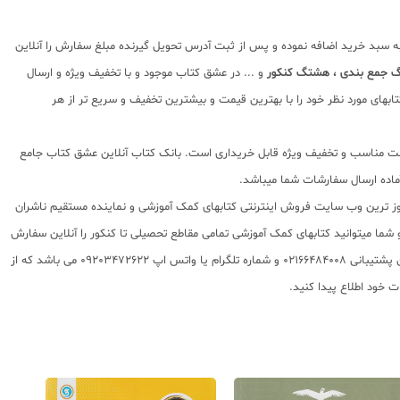
به سبد خرید اضافه نموده و پس از ثبت آدرس تحویل گیرنده مبلغ سفارش را آنلاین
گ جمع بندی ، هشتگ کنکور
و ... در عشق کتاب موجود و با تخفیف ویژه و ارسال
بهای مورد نظر خود را با بهترین قیمت و بیشترین تخفیف و سریع تر از هر
ا قیمت مناسب و تخفیف ویژه قابل خریداری است. بانک کتاب آنلاین عشق کتاب جامع
 روز ترین وب سایت فروش اینترنتی کتابهای کمک آموزشی و نماینده مستقیم ناشران
 به شما تقدیم مینماید و شما میتوانید کتابهای کمک آموزشی تمامی مقاطع تحصیلی تا کنکور را آنلاین سفارش
داده و درب منزل دریافت نمایید. برای اطلاع از شرایط ویژه تخفیف و جشنواره های عشق کتاب اینستاگرام عشق کتاب را دنبال کنید. برای پیگیری سفارشات تهران شماره تلفن پشتیبانی 02166484008 و شماره تلگرام یا واتس اپ 09203472622 می باشد که از