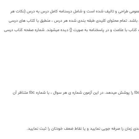
 عمومی طراحی و تالیف شده است و شامل درسنامه کامل درس به درس (نکات هر
می باشد. تمام محتوای کلیدی طبقه بندی شده هر درس ، منطبق با کتاب های درسی
ه شده است. در بخش سوالات کتاب با علامت و در پاسخنامه به صورت {} دیده میشوند. شماره صفحه کتاب درسی
برای هر فصل، یک آزمون تشخیصی به عنوان ورودی فصل و در قالب QRcode طراحی شده است. در آزمون تشخیصی به ازای هر tbc ، یک سوال طراحی شده است که کلیت tbc را پوشش میدهد. در این آزمون شماره ی هر سوال ، با شماره tbc متناظر آن
ی زمان را صرفه جویی نمایید و یا نقاط ضعف خودتان را ثبت نمایید.