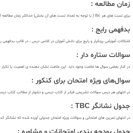
زمان مطالعه :
برای تست های هر tbc ( با توجه به تعداد تست های آن بخش) حداکثر زمان مطالعه آورده شده است. همچنین بعد از انجام مراحل تست زنی ، زمان فعالیت شما در مستطیل کناری ثبت میشود تا تفاوت حداکثر زمان قابل انجام و زمان خودتان را متوجه شوید.
بدفهمی رایج :
اشکالات آموزشی پرتکرار و رایج برای دانش آموزان در کلاس درس ، در قالب بدفهمی رای
سوالات ستاره دار :
در کنار بعضی سوال ها علامت وجود دارد. این علامت نشان دهنده ی اهمیت یا تکرار 
سوال‌های ویژه امتحان برای کنکور :
در انتهای هر درس سوالات تشریحی فراتر از کتاب درسی و دشوار از مطالب کتاب درس
جدول نشانگر TBC :
در انتهای تمرین های امتحانی و سوالات ویژه امتحان جدولی آورده شده که نشانگر کدهای tbc مربوط به هر سوال است تا هنگام پاسخگویی صحیح به سوال به راحتی بتوانید شماره tbc مربوط را پ
جدول بودجه بندی امتحانات و مشاوره :