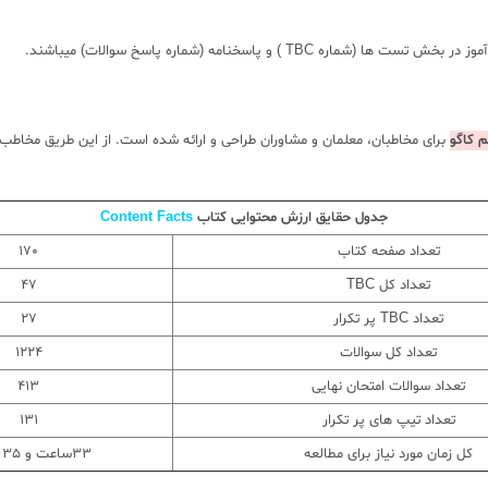
و پاسخنامه (شماره پاسخ سوالات) میباشند.
 کاگو
برای مخاطبان، معلمان و مشاوران طراحی و ارائه شده است. از این طریق مخاطب ب
جدول حقایق ارزش محتوایی کتاب
Content Facts
تعداد صفحه کتاب
170
تعداد کل TBC
47
تعداد TBC پر تکرار
27
تعداد کل سوالات
1224
تعداد سوالات امتحان نهایی
413
تعداد تیپ های پر تکرار
131
کل زمان مورد نیاز برای مطالعه
33ساعت و 35 دقیقه