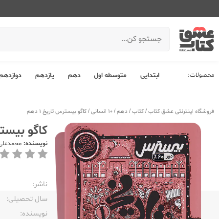
محصولات:
ابتدایی
متوسطه اول
دهم
یازدهم
دوازدهم
فروشگاه اینترنتی عشق کتاب
/
کتاب
/
دهم
/
10 انسانی
/
کاگو بیسترس تاریخ 1 دهم
کاگو بیسترس
نویسنده:
محمدعلی
ناشر:‌
سال تحصیلی:‌
نویسنده:‌