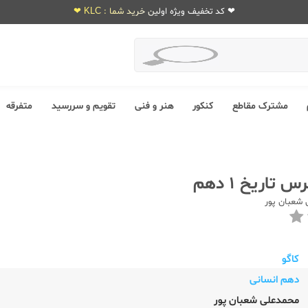
❤ کد تخفیف ویژه اولین خرید شما : KLC ❤
مشترک مقاطع
کنکور
هنر و فنی
تقویم و سررسید
متفرقه
 تاریخ 1 دهم
 شعبان پور
کاگو
دهم انسانی
محمدعلی شعبان پور