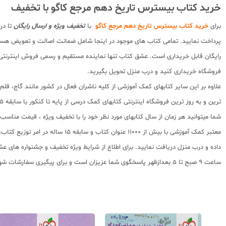
خرید کتاب بیسترس تاریخ دهم مرجع کاگو با تخفیف
برای
خرید کتاب بیسترس تاریخ دهم مرجع کاگو
با
تخفیف ویژه و ارسال رایگان
تا در
پرداخت نمایید. تمامی کتاب های موجود در اینجا شامل ضمانت اصالت و تعویض هس
رایگان قابل خریداری است. عشق کتاب تنها نماینده مستقیم و رسمی فروش اینترنتی کت
فروشگاه خریداری کنید و درب منزل تحویل بگیرید.
علاوه بر این سایر کتابهای کمک آموزشی از کلیه ناشران فعال در کشور مانند گاج، ق
ترین و به روز ترین فروشگاه اینترنتی کتابهای کمک درسی از پایه تا کنکور با سابقه 15 ساله در امر توزیع و فروش کتابهای کمک آموزشی و کودک و نوجوان در سراسر کشور آماده ارسال سفارشات شما میباشد.
شما میتوانید هر زمان از سال کتابهای مورد نظر خود را با تخفیف ویژه ، قیمت منا
معتبر کمک آموزشی با بیش از 000
ساعت 9 صبح تا 5 بعدازظهر پاسخگوی شما عزیزان است و برای پیگیری سفارشات شهرستانها میتوانید با مراجعه به سایت رهگیری مرسولات پستی از موقعیت بسته سفارشات خود اطلاع پیدا کنید.