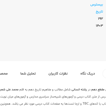
بیسترس
تاریخ
192
1403
دریک نگاه
نظرات کاربران
تحلیل شما
محصول
ن
مقطع دهم
در
رشته انسانی
شامل مطالب و مفاهیم تاریخ دهم به قلم
محمد علی شعبا
1 به‌همراه تمرین‌های متنوع درس به درس از متن کتاب درسی و آزمون‌های شبیه‌ساز سراسری مدارس و آزمون
طبقه‌بندی بینظیر مطالب ارائه شده در کتاب با کدهای TBC و ارجا تست‌ها به صفحات کتاب در