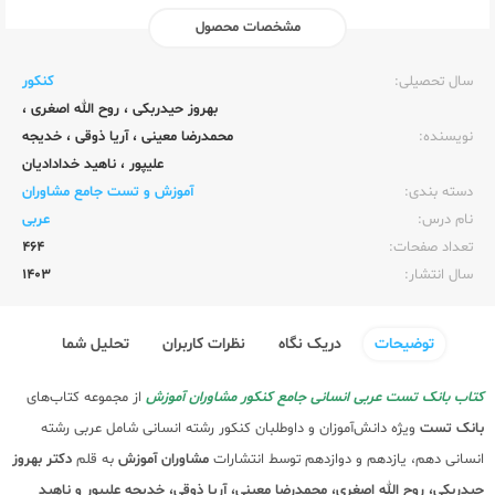
مشخصات محصول
ناشر:‌
مشاوران آموزش
سال تحصیلی:‌
کنکور
بهروز حیدربکی
،
روح الله اصغری
،
نویسنده:‌
محمدرضا معینی
،
آریا ذوقی
،
خدیجه
علیپور
،
ناهید خدادادیان
دسته بندی:
آموزش و تست جامع مشاوران
نام درس:
عربی
تعداد صفحات:‌
464
سال انتشار:‌
1403
توضیحات
دریک نگاه
نظرات کاربران
تحلیل شما
کتاب بانک تست عربی انسانی جامع کنکور مشاوران آموزش
از مجموعه کتاب‌های
بانک تست
ویژه دانش‌آموزان و داوطلبان کنکور رشته انسانی شامل عربی رشته
انسانی دهم، یازدهم و دوازدهم توسط انتشارات
مشاوران آموزش
به قلم
دکتر بهروز
حیدربکی، روح الله اصغری، محمدرضا معینی، آریا ذوقی، خدیجه علیپور و ناهید