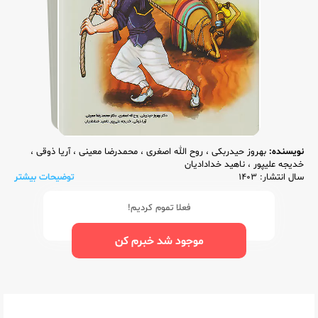
نویسنده:
بهروز حیدربکی
،
روح الله اصغری
،
محمدرضا معینی
،
آریا ذوقی
،
خدیجه علیپور
،
ناهید خدادادیان
سال انتشار: 1403
توضیحات بیشتر
فعلا تموم کردیم!
موجود شد خبرم کن