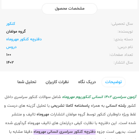
مشخصات محصول
ناشر:‌
مهر و ماه
سال تحصیلی:‌
کنکور
نویسنده:‌
گروه مولفان
دسته بندی:
دفترچه کنکور مهروماه
نام درس:
دروس
تعداد صفحات:‌
100
سال انتشار:‌
1402
توضیحات
دریک نگاه
نظرات کاربران
تحلیل شما
آزمون سراسری 1402 انسانی کنکوریوم مهروماه
شامل سوالات کنکور سراسری داخل
کشور
رشته انسانی
به همراه
پاسخنامه کاملا تشریحی
با تحلیل گزینه های درست و
غلط ویژه داوطلبان کنکور توسط گروه مولفان انتشارات
مهروماه
تالیف و منتشر
شده است. این دفترچه با نظارت کیفی دپارتمان های تالیف مهروماه گردآوری شده
است. بدیهی است جزوه
دفترچه کنکور سراسری انسانی مهروماه
دقیقا مشابه با