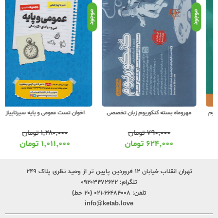
موجود
موجود
موج
مهروماه بسته کنکوریوم زبان تخصصی
اخوان تست عمومی و پایه سیرتاپیاز
۷۹۰,۰۰۰
تومان
۱,۲۸۰,۰۰۰
تومان
۶۲۴,۰۰۰
تومان
۱,۰۱۱,۰۰۰
تومان
تهران انقلاب خیابان ۱۲ فروردین پایین تر از وحید نظری پلاک ۲۴۹
تلگرام:
۰۹۲۰۳۴۷۲۶۲۲
تلفن:
۶۶۴۸۴۰۰۸-۰۲۱ (۲۰ خط)
info@ketab.love