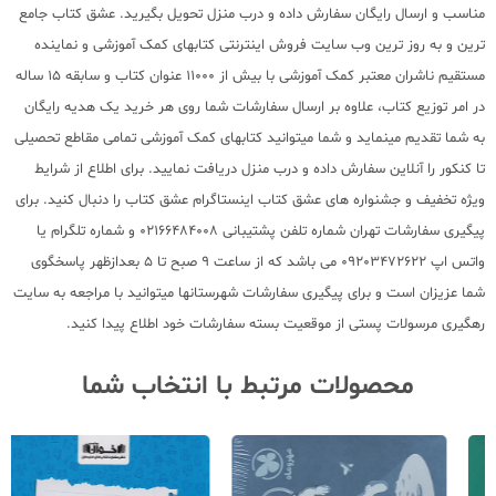
مناسب و ارسال رایگان سفارش داده و درب منزل تحویل بگیرید. عشق کتاب جامع
ترین و به روز ترین وب سایت فروش اینترنتی کتابهای کمک آموزشی و نماینده
مستقیم ناشران معتبر کمک آموزشی با بیش از 11000 عنوان کتاب و سابقه 15 ساله
در امر توزیع کتاب، علاوه بر ارسال سفارشات شما روی هر خرید یک هدیه رایگان
به شما تقدیم مینماید و شما میتوانید کتابهای کمک آموزشی تمامی مقاطع تحصیلی
تا کنکور را آنلاین سفارش داده و درب منزل دریافت نمایید. برای اطلاع از شرایط
ویژه تخفیف و جشنواره های عشق کتاب اینستاگرام عشق کتاب را دنبال کنید. برای
پیگیری سفارشات تهران شماره تلفن پشتیبانی 02166484008 و شماره تلگرام یا
واتس اپ 09203472622 می باشد که از ساعت 9 صبح تا 5 بعدازظهر پاسخگوی
شما عزیزان است و برای پیگیری سفارشات شهرستانها میتوانید با مراجعه به سایت
رهگیری مرسولات پستی از موقعیت بسته سفارشات خود اطلاع پیدا کنید.
محصولات مرتبط با انتخاب شما