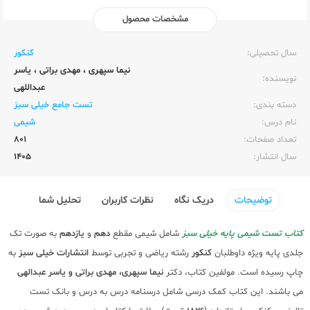
مشخصات محصول
ناشر:‌
خیلی سبز
سال تحصیلی:‌
کنکور
نیما سپهری
،
مهدی براتی
،
یاسر
نویسنده:‌
عبداللهی
دسته بندی:
تست جامع خیلی سبز
نام درس:
شیمی
تعداد صفحات:‌
801
سال انتشار:‌
1405
توضیحات
دریک نگاه
نظرات کاربران
تحلیل شما
کتاب تست شیمی پایه خیلی سبز
شامل شیمی مقطع
دهم
و
یازدهم
به صورت تک
جلدی پایه ویژه داوطلبان
کنکور
رشته ریاضی و تجربی توسط
انتشارات خیلی سبز
به
چاپ رسیده است. مولفین کتاب، دکتر
نیما سپهری، مهدی براتی و یاسر عبدالهی
می باشند. این کتاب کمک درسی شامل درسنامه درس به درس و بانک تست