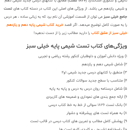
تالیفی و کنکوری استاندارد (
1826 تست
) مطابق با کتابهای درسی جدید شیمی دهم
و شیمی یازدهم می باشد. از ویژگی های اصلی این کتاب در دسته کتاب های
تست
جامع خیلی سبز
می توان از قسمت آموزشی آن نام برد که به زبانی ساده ، هر درس
را به صورت کامل توضیح میدهد. اگر قصد
خرید کتاب شیمی پایه دهم و یازدهم
خیلی سبز از عشق کتاب
را دارید مطالب زیر را از دست ندهید!
ویژگی‌های کتاب تست شیمی پایه خیلی سبز
1) ویژه دانش آموزان و داوطلبان کنکور رشته ریاضی و تجربی
2) شامل شیمی دهم و یازدهم
3) منطبق با کتابهای درسی جدید شیمی 1و2
4) متناسب با سطح جدید سوالات کنکور
5) شامل درسنامه روان درس به درس و پایه به پایه
6) ارائه جمع بندی های نموداری و ضمیمه های کاربردی
7) بانک تست 1826 سوالی از خط به خط کتاب درسی
8) به همراه تست های پیشرفته و دشوار
9) پوشش کامل مطالب و تمرین های کتاب درسی در قالب تست
10) پاسخنامه تشریحی و کلیدی کلیه تست ها