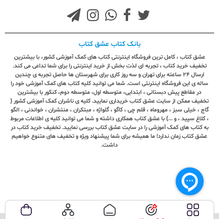
بانک کتاب عشق کتاب
عشق کتاب ، کامل ترین فروشگاه اینترنتی کتاب های کمک آموزشی کشور، با بیشترین
تخفیف خرید کتاب ، تجربه ای لذت بخش از خرید اینترنتی را برای شما تداعی می کند.
ارسال ٢٤ ساعته برای تهران و سه روز کاری برای شهرستان ها حاصل تجربه ی چندین
ساله ی این فروشگاه اینترنتی است. شما می توانید کلیه کتاب های کمک آموزشی خود را
در مقاطع پیش دبستانی ، ابتدایی، متوسطه اول، متوسطه دوم، کنکور با بیشترین
تخفیف ممکن از سایت عشق کتاب خریداری نمایید. کلیه ی ناشران کمک آموزشی کشور (
گاج ، خیلی سبز ، مهروماه ، قلم چی ، کاگو ، گلواژه ، مبتکران ، منتشران ، خواندنی ، الگو
، کلاغ سپید ، و ...) با عشق کتاب همکاری داشته و شما می توانید کلیه ی اطلاعات مربوط
به کتاب های کمک آموزشی را در سایت عشق کتاب بررسی نمایید. تخفیف خرید کتاب در
عشق کتاب زمان ندارد! ما همیشه برای شما پیشنهاد ویژه و تخفیف های متنوع خواهیم
داشت.