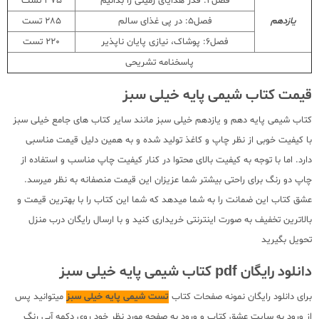
فصل4: قدر هدایای زمینی را بدانیم
375 تست
یازدهم
فصل5: در پی غذای سالم
285 تست
فصل6: پوشاک، نیازی پایان ناپذیر
220 تست
پاسخنامه تشریحی
قیمت کتاب شیمی پایه خیلی سبز
کتاب شیمی پایه دهم و یازدهم خیلی سبز مانند سایر کتاب های جامع خیلی سبز
با کیفیت خوبی از نظر چاپ و کاغذ تولید شده و به همین دلیل قیمت مناسبی
دارد. اما با توجه به کیفیت بالای محتوا در کنار کیفیت چاپ مناسب و استفاده از
چاپ دو رنگ برای راحتی بیشتر شما عزیزان این قیمت منصفانه به نظر میرسد.
عشق کتاب این ضمانت را به شما میدهد که شما این کتاب را با بهترین قیمت و
بالاترین تخفیف به صورت اینترنتی خریداری کنید و با ارسال رایگان درب منزل
تحویل بگیرید
دانلود رایگان pdf کتاب شیمی پایه خیلی سبز
برای دانلود رایگان نمونه صفحات کتاب
تست شیمی پایه خیلی سبز
میتوانید پس
از ورود به سایت عشق کتاب و ورود به صفحه مورد نظر خود روی دکمه آبی رنگ