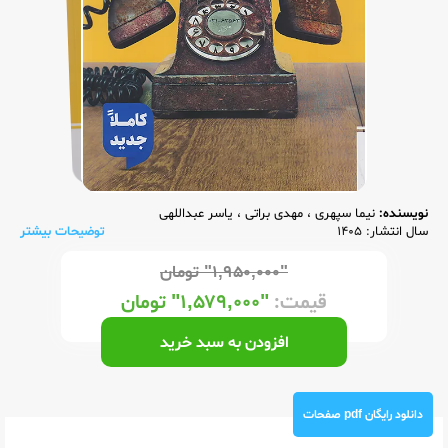
نویسنده:
نیما سپهری
،
مهدی براتی
،
یاسر عبداللهی
سال انتشار: 1405
توضیحات بیشتر
"۱,۹۵۰,۰۰۰"
تومان
قیمت:
"۱,۵۷۹,۰۰۰"
تومان
افزودن به سبد خرید
دانلود رایگان pdf صفحات