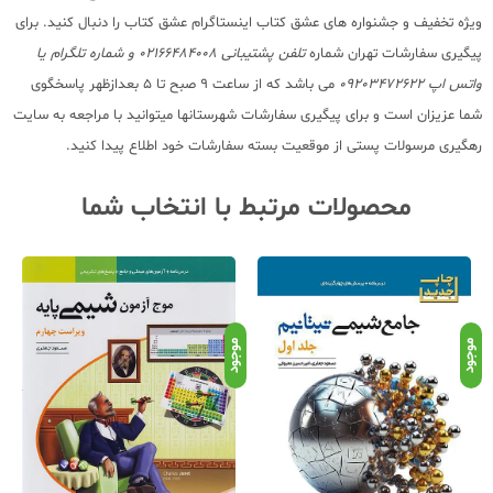
ویژه تخفیف و جشنواره های عشق کتاب اینستاگرام عشق کتاب را دنبال کنید. برای
پیگیری سفارشات تهران شماره
تلفن پشتیبانی 02166484008 و شماره تلگرام یا
واتس اپ 09203472622
می باشد که از ساعت 9 صبح تا 5 بعدازظهر پاسخگوی
شما عزیزان است و برای پیگیری سفارشات شهرستانها میتوانید با مراجعه به سایت
رهگیری مرسولات پستی از موقعیت بسته سفارشات خود اطلاع پیدا کنید.
محصولات مرتبط با انتخاب شما
موجود
موجود
موج