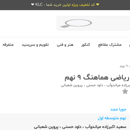
❤ کد تخفیف ویژه اولین خرید شما : KLC ❤
مشترک مقاطع
کنکور
هنر و فنی
تقویم و سررسید
متفرقه
م
یاضی هماهنگ 9 نهم
رزاده میاندوآب
،
داود حسنی
،
پروین شعبانی
جویا مجد
نهم متوسطه اول
سعید اکبرزاده میاندوآب
،
داود حسنی
،
پروین شعبانی