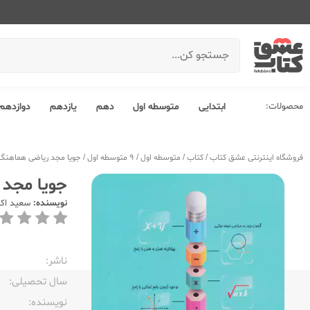
محصولات:
ابتدایی
متوسطه اول
دهم
یازدهم
دوازدهم
فروشگاه اینترنتی عشق کتاب
/
کتاب
/
متوسطه اول
/
9 متوسطه اول
/
جویا مجد ریاضی هماهنگ 9 نه
جویا مجد ر
نویسنده:
سعید اکب
ناشر:‌
سال تحصیلی:‌
نویسنده:‌