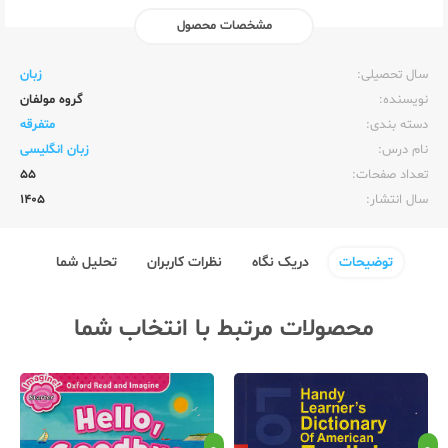
مشخصات محصول
ناشر:‌
زبان خارجه
سال تحصیلی:‌
زبان
نویسنده:‌
گروه مولفان
دسته بندی:
متفرقه
نام درس:
زبان انگلیسی
تعداد صفحات:‌
55
سال انتشار:‌
1405
توضیحات
دریک نگاه
نظرات کاربران
تحلیل شما
محصولات مرتبط با انتخاب شما