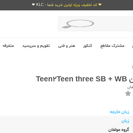
❤ کد تخفیف ویژه اولین خرید شما : KLC ❤
مشترک مقاطع
کنکور
هنر و فنی
تقویم و سررسید
متفرقه
Teen2
فان
زبان خارجه
زبان
گروه مولفان