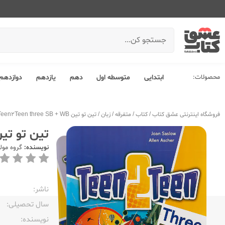
محصولات:
ابتدایی
متوسطه اول
دهم
یازدهم
دوازدهم
فروشگاه اینترنتی عشق کتاب
/
کتاب
/
متفرقه
/
زبان
/
تین تو تین Teen2Teen three SB + WB
تین تو تین Teen three SB + WB
نویسنده:
گروه مول
ناشر:‌
سال تحصیلی:‌
نویسنده:‌