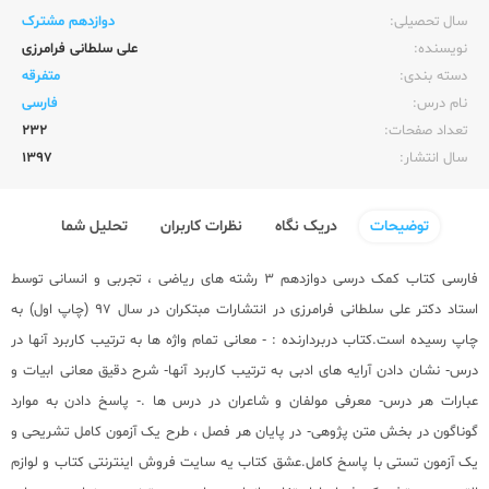
سال تحصیلی:‌
دوازدهم مشترک
نویسنده:‌
علی سلطانی فرامرزی
دسته بندی:
متفرقه
نام درس:
فارسی
تعداد صفحات:‌
232
سال انتشار:‌
1397
توضیحات
دریک نگاه
نظرات کاربران
تحلیل شما
فارسی
کتاب کمک درسی دوازدهم
3 رشته های ریاضی ، تجربی و انسانی توسط
استاد دکتر علی سلطانی فرامرزی در
انتشارات مبتکران
در سال 97 (چاپ اول) به
چاپ رسیده است.کتاب دربردارنده : - معانی تمام واژه ها به ترتیب کاربرد آنها در
درس- نشان دادن آرایه های ادبی به ترتیب کاربرد آنها- شرح دقیق معانی ابیات و
عبارات هر درس- معرفی مولفان و شاعران در درس ها .- پاسخ دادن به موارد
گوناگون در بخش متن پژوهی- در پایان هر فصل ، طرح یک آزمون کامل تشریحی و
یک آزمون تستی با پاسخ کامل.عشق کتاب یه سایت فروش اینترنتی کتاب و لوازم