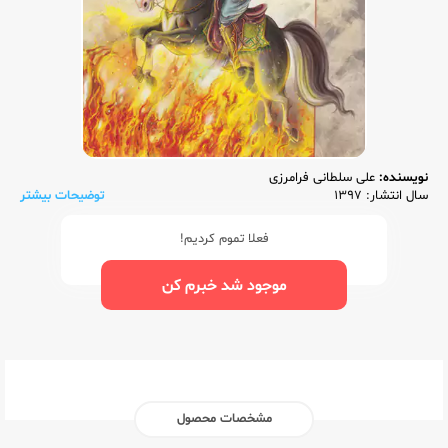
نویسنده:
علی سلطانی فرامرزی
سال انتشار: 1397
توضیحات بیشتر
فعلا تموم کردیم!
موجود شد خبرم کن
مشخصات محصول
ناشر:‌
مبتکران