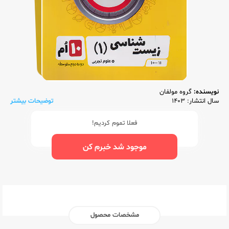
نویسنده:
گروه مولفان
سال انتشار: 1403
توضیحات بیشتر
فعلا تموم کردیم!
موجود شد خبرم کن
مشخصات محصول
ناشر:‌
گلواژه