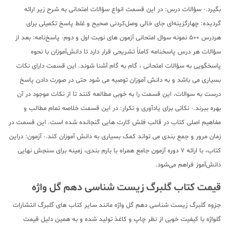
بگیرد.· سؤالات درس: در این قسمت انواع سؤالات امتحانی به شرح زیر ارائه
گردیده: چهارگزینه‌ای جای خالی وصل‌کردنی صحیح و غلط پاسخ تکمیلی برای
هردرس 500 نمونه سوال امتحانی آزمون های نوبت اول و دوم· پاسخ‌نامه: بعد از
سؤالات هر درس پاسخنامه کاملاٌ تشریحی قرار دارد تا دانش‌آموزان با نحوه
پاسخگویی به سؤالات امتحانی ، گام به گام آشنا شوند. این قسمت دارای نکات
بسیاری می باشد و به دانش آموزان توصیه می شود حتی در صورت دادن پاسخ
درست به سوالات، این قسمت را به خوبی مطالعه کنند تا از نکات موجود در آن
بهره ببرند.· نکاتی برای یادآوری و تکرار: در این قسمت خلاصه تمام مطالب و
مفاهیم اصلی کتاب در قالب فلش کارت هایی گنجانده شده است. این قسمت در
زمان مرور و جمع بندی می تواند کمک بسیاری به دانش آموزان کند.· آزمون: دراین
کتاب، با ارائه 7 دوره آزمون جامع همراه با بارم بندی، زمینه برای سنجش نهایی
دانش‌آموز فراهم می‌شود.
قیمت کتاب گلبرگ زیست شناسی دهم گل واژه
جزوه گلبرگ زیست شناسی دهم گل واژه مانند سایر کتاب های گلبرگ انتشارات
گلواژه با کیفیت خوبی از نظر چاپ و کاغذ تولید شده و به همین دلیل قیمت