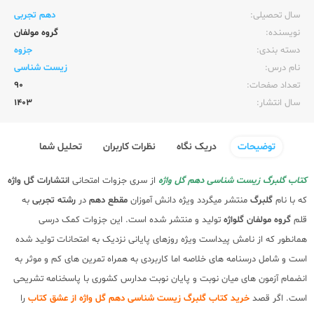
سال تحصیلی:‌
دهم تجربی
نویسنده:‌
گروه مولفان
دسته بندی:
جزوه
نام درس:
زیست شناسی
تعداد صفحات:‌
90
سال انتشار:‌
1403
توضیحات
دریک نگاه
نظرات کاربران
تحلیل شما
کتاب گلبرگ زیست شناسی دهم گل واژه
از سری جزوات امتحانی
انتشارات گل واژه
که با نام
گلبرگ
منتشر میگردد ویژه دانش آموزان
مقطع دهم
در
رشته تجربی
به
قلم
گروه مولفان گلواژه
تولید و منتشر شده است. این جزوات کمک درسی
همانطور که از نامش پیداست ویژه روزهای پایانی نزدیک به امتحانات تولید شده
است و شامل درسنامه های خلاصه اما کاربردی به همراه تمرین های کم و موثر به
انضمام آزمون های میان نوبت و پایان نوبت مدارس کشوری با پاسخنامه تشریحی
است. اگر قصد
خرید کتاب گلبرگ زیست شناسی دهم گل واژه از عشق کتاب
را