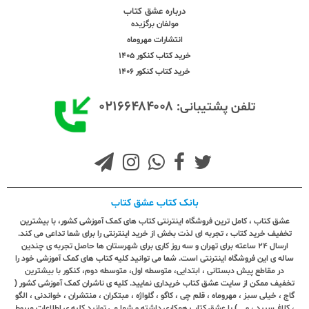
درباره عشق کتاب
مولفان برگزیده
انتشارات مهروماه
خرید کتاب کنکور 1405
خرید کتاب کنکور 1406
۰۲۱۶۶۴۸۴۰۰۸
تلفن پشتیبانی:
بانک کتاب عشق کتاب
عشق کتاب ، کامل ترین فروشگاه اینترنتی کتاب های کمک آموزشی کشور، با بیشترین
تخفیف خرید کتاب ، تجربه ای لذت بخش از خرید اینترنتی را برای شما تداعی می کند.
ارسال ٢٤ ساعته برای تهران و سه روز کاری برای شهرستان ها حاصل تجربه ی چندین
ساله ی این فروشگاه اینترنتی است. شما می توانید کلیه کتاب های کمک آموزشی خود را
در مقاطع پیش دبستانی ، ابتدایی، متوسطه اول، متوسطه دوم، کنکور با بیشترین
تخفیف ممکن از سایت عشق کتاب خریداری نمایید. کلیه ی ناشران کمک آموزشی کشور (
گاج ، خیلی سبز ، مهروماه ، قلم چی ، کاگو ، گلواژه ، مبتکران ، منتشران ، خواندنی ، الگو
، کلاغ سپید ، و ...) با عشق کتاب همکاری داشته و شما می توانید کلیه ی اطلاعات مربوط