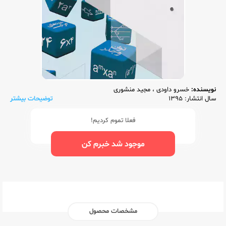
نویسنده:
خسرو داودی
،
مجید منشوری
سال انتشار: 1395
توضیحات بیشتر
فعلا تموم کردیم!
موجود شد خبرم کن
مشخصات محصول
ناشر:‌
مرآت