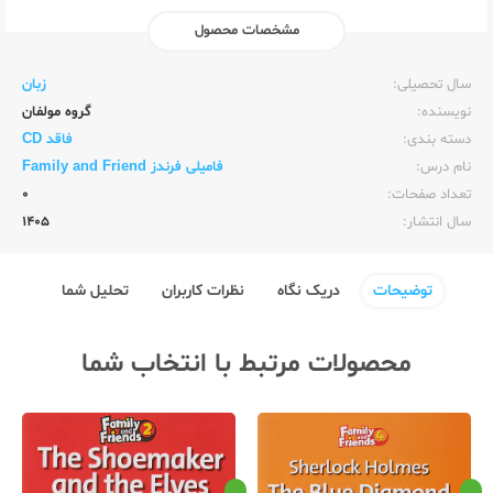
مشخصات محصول
ناشر:‌
زبان خارجه
سال تحصیلی:‌
زبان
نویسنده:‌
گروه مولفان
دسته بندی:
فاقد CD
نام درس:
فامیلی فرندز Family and Friend
تعداد صفحات:‌
0
سال انتشار:‌
1405
توضیحات
دریک نگاه
نظرات کاربران
تحلیل شما
محصولات مرتبط با انتخاب شما